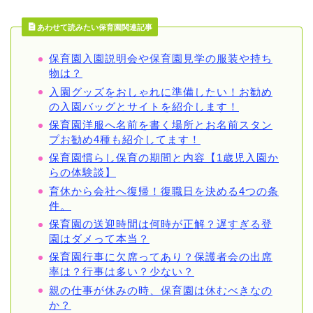
あわせて読みたい保育園関連記事
保育園入園説明会や保育園見学の服装や持ち
物は？
入園グッズをおしゃれに準備したい！お勧め
の入園バッグとサイトを紹介します！
保育園洋服へ名前を書く場所とお名前スタン
プお勧め4種も紹介してます！
保育園慣らし保育の期間と内容【1歳児入園か
らの体験談】
育休から会社へ復帰！復職日を決める4つの条
件。
保育園の送迎時間は何時が正解？遅すぎる登
園はダメって本当？
保育園行事に欠席ってあり？保護者会の出席
率は？行事は多い？少ない？
親の仕事が休みの時、保育園は休むべきなの
か？