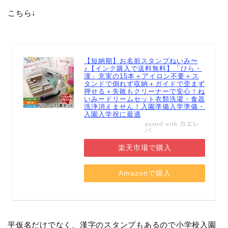
こちら↓
【短納期】お名前スタンプねいみ〜
♪【インク購入で送料無料】「ひら・
漢」充実の15本＋アイロン不要＋ス
タンドで倒れず収納＋ガイドで歪まず
押せる＋失敗もクリーナーで安心！ね
いみードリームセット衣類洗濯・食器
洗浄消えません！入園準備入学準備・
入園入学祝に最適
カエレ
posted with
バ
楽天市場で購入
Amazonで購入
平仮名だけでなく、漢字のスタンプもあるので小学校入園