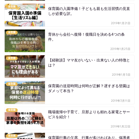
保育園
保育園の入園準備！子どもも親も生活習慣の見直
しが必要な訳。
2019年1月21日
保育園
育休から会社へ復帰！復職日を決める4つの条
件。
2019年1月25日
保育園
【経験談】ママ友がいない・出来ない人の特徴と
は？
2019年1月5日
保育園
保育園の送迎時間は何時が正解？遅すぎる登園は
ダメって本当？
2019年3月11日
保育園
職場復帰や子育て、旦那よりも頼れる家電とサー
ビスを紹介！
2019年1月22日
保育園
保育園行事の欠席、行事が多ければあり。保護者