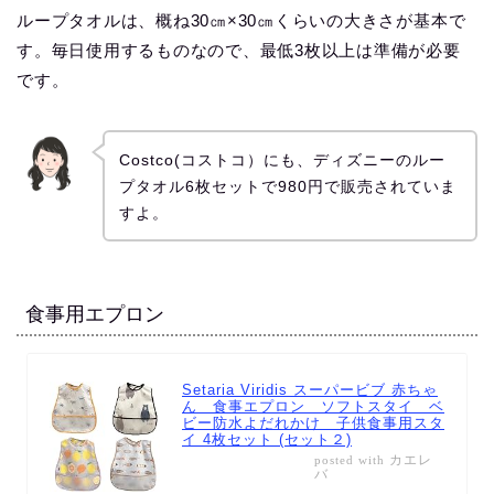
ループタオルは、概ね30㎝×30㎝くらいの大きさが基本で
す。毎日使用するものなので、最低3枚以上は準備が必要
です。
Costco(コストコ）にも、ディズニーのルー
プタオル6枚セットで980円で販売されていま
すよ。
食事用エプロン
Setaria Viridis スーパービブ 赤ちゃ
ん 食事エプロン ソフトスタイ ベ
ビー防水よだれかけ 子供食事用スタ
イ 4枚セット (セット２)
カエレ
posted with
バ