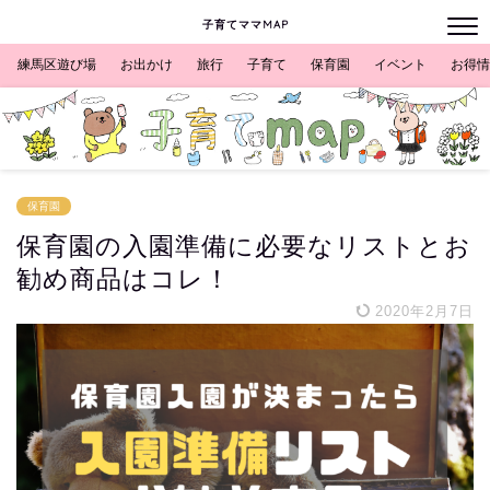
子育てママMAP
練馬区遊び場
お出かけ
旅行
子育て
保育園
イベント
お得情
保育園
保育園の入園準備に必要なリストとお
勧め商品はコレ！
2020年2月7日