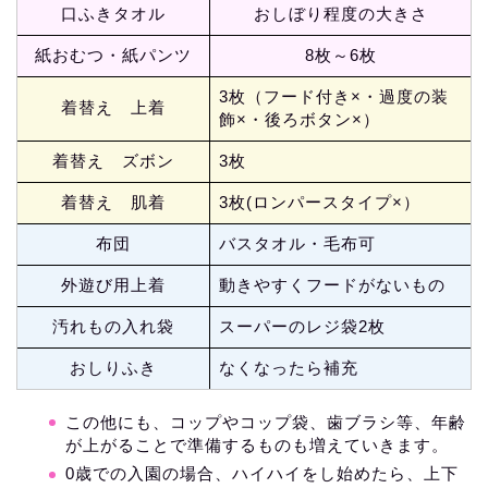
口ふきタオル
おしぼり程度の大きさ
紙おむつ・紙パンツ
8枚～6枚
3枚（フード付き×・過度の装
着替え 上着
飾×・後ろボタン×）
着替え ズボン
3枚
着替え 肌着
3枚(ロンパースタイプ×）
布団
バスタオル・毛布可
外遊び用上着
動きやすくフードがないもの
汚れもの入れ袋
スーパーのレジ袋2枚
おしりふき
なくなったら補充
この他にも、コップやコップ袋、歯ブラシ等、年齢
が上がることで準備するものも増えていきます。
0歳での入園の場合、ハイハイをし始めたら、上下