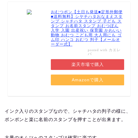
おむつポン【土日も発送■定形外郵便
■送料無料】シヤチハタおなまえスタ
ンプ シャチハタ スタンプ 子ども ス
タンプ お名前スタンプ おむつぽん
入学 入園 出産祝い 保育園 かわいい
動物 おむつ こども用 大人用にも ゴ
ム印 ハンコ おむつ 判子【メールオ
ーダー式】
カエレ
posted with
バ
楽天市場で購入
Amazonで購入
インク入りのスタンプなので、シャチハタの判子の様に、
ポンポンと楽に名前のスタンプを押すことが出来ます。
大量のオムツへのスタンプは確実に楽です。