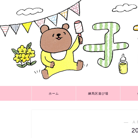
ホーム
練馬区遊び場
― A
2