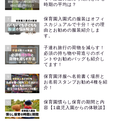
時期の平均は？
保育園入園式の服装はオフィ
7
スカジュアルで十分！その理
由とお勧めの服装紹介しま
す。
子連れ旅行の荷物を減らす！
8
必須の持ち物や荷造りのポイ
ントやお勧めバッグも紹介し
てます！
保育園洋服へ名前書く場所と
9
お名前スタンプお勧め4種を紹
介！
保育園慣らし保育の期間と内
10
容【1歳児入園からの体験談】