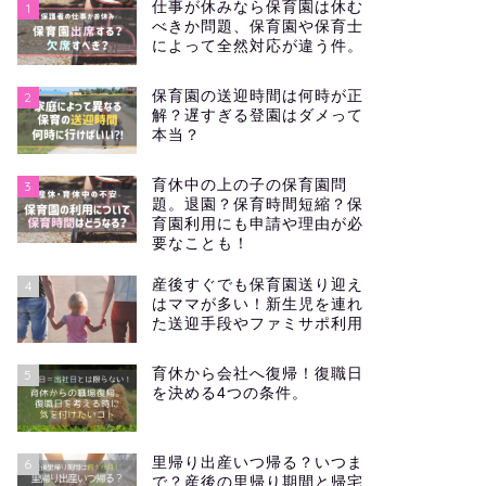
仕事が休みなら保育園は休む
1
べきか問題、保育園や保育士
によって全然対応が違う件。
保育園の送迎時間は何時が正
2
解？遅すぎる登園はダメって
本当？
育休中の上の子の保育園問
3
題。退園？保育時間短縮？保
育園利用にも申請や理由が必
要なことも！
産後すぐでも保育園送り迎え
4
はママが多い！新生児を連れ
た送迎手段やファミサポ利用
育休から会社へ復帰！復職日
5
を決める4つの条件。
里帰り出産いつ帰る？いつま
6
で？産後の里帰り期間と帰宅