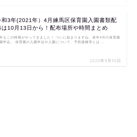
令和3年(2021年）4月練馬区保育園入園書類配
布は10月13日から！配布場所や時間まとめ
年もこの時期がやってきました！ ついに始まりますね、来年4月の保育園
園申込。 保育園の入園申込や入園について、予防接種等とは …
2020年9月30日