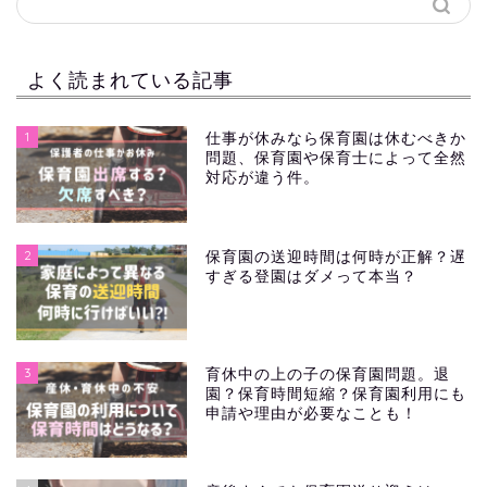
よく読まれている記事
1
仕事が休みなら保育園は休むべきか
問題、保育園や保育士によって全然
対応が違う件。
2
保育園の送迎時間は何時が正解？遅
すぎる登園はダメって本当？
3
育休中の上の子の保育園問題。退
園？保育時間短縮？保育園利用にも
申請や理由が必要なことも！