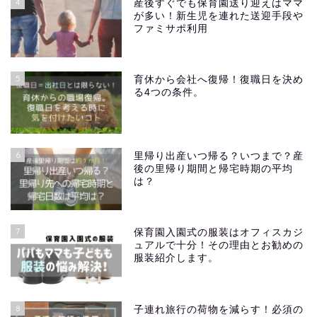
4
産後すぐでも保育園送り迎えはママ
が多い！新生児を連れた送迎手段や
ファミサポ利用
5
育休から会社へ復帰！復職日を決め
る4つの条件。
6
里帰り出産いつ帰る？いつまで？産
後の里帰り期間と帰宅時期の平均
は？
7
保育園入園式の服装はオフィスカジ
ュアルで十分！その理由とお勧めの
服装紹介します。
8
子連れ旅行の荷物を減らす！必須の