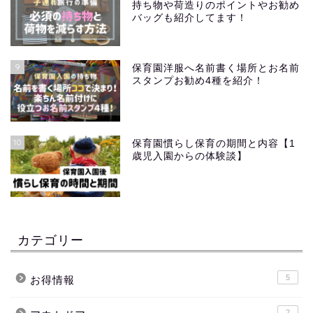
持ち物や荷造りのポイントやお勧め
バッグも紹介してます！
9
保育園洋服へ名前書く場所とお名前
スタンプお勧め4種を紹介！
10
保育園慣らし保育の期間と内容【1
歳児入園からの体験談】
カテゴリー
5
お得情報
2