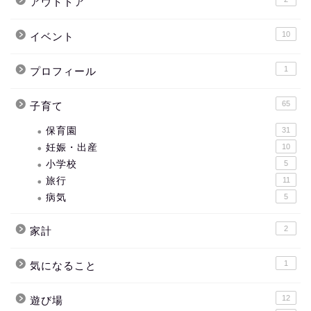
アウトドア
10
イベント
1
プロフィール
65
子育て
保育園
31
妊娠・出産
10
小学校
5
旅行
11
病気
5
2
家計
1
気になること
12
遊び場