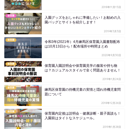
2018年11月15日
保育園
入園グッズをおしゃれに準備したい！お勧めの入
園バッグとサイトを紹介します！
2019年3月3日
保育園
令和3年(2021年）4月練馬区保育園入園書類配布
は10月13日から！配布場所や時間まとめ
2020年9月30日
保育園
保育園入園説明会や保育園見学の服装や持ち物
は？カジュアルスタイルで全く問題ありません！
2019年1月24日
保育園
練馬区保育園の待機児童の実情と隠れ待機児童問
題について
2018年12月26日
保育園
保育園内定後は説明会・健康診断・親子面談も！
入園前はタイトなスケジュール。
2019年1月28日