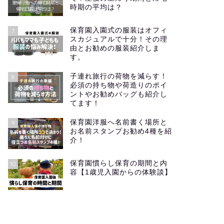
時期の平均は？
保育園入園式の服装はオフィ
7
スカジュアルで十分！その理
由とお勧めの服装紹介しま
す。
子連れ旅行の荷物を減らす！
8
必須の持ち物や荷造りのポイ
ントやお勧めバッグも紹介し
てます！
保育園洋服へ名前書く場所と
9
お名前スタンプお勧め4種を紹
介！
保育園慣らし保育の期間と内
10
容【1歳児入園からの体験談】