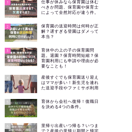
仕事が休みなら保育園は休む
1
べきか問題、保育園や保育士
によって全然対応が違う件。
保育園の送迎時間は何時が正
2
解？遅すぎる登園はダメって
本当？
育休中の上の子の保育園問
3
題。退園？保育時間短縮？保
育園利用にも申請や理由が必
要なことも！
産後すぐでも保育園送り迎え
4
はママが多い！新生児を連れ
た送迎手段やファミサポ利用
育休から会社へ復帰！復職日
5
を決める4つの条件。
里帰り出産いつ帰る？いつま
6
で？産後の里帰り期間と帰宅