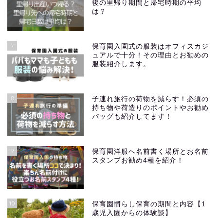
後の里帰り期間と帰宅時期の平均
は？
7
保育園入園式の服装はオフィスカジ
ュアルで十分！その理由とお勧めの
服装紹介します。
8
子連れ旅行の荷物を減らす！必須の
持ち物や荷造りのポイントやお勧め
バッグも紹介してます！
9
保育園洋服へ名前書く場所とお名前
スタンプお勧め4種を紹介！
10
保育園慣らし保育の期間と内容【1
歳児入園からの体験談】