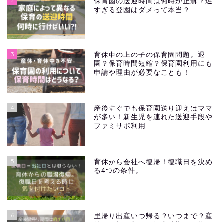
2
保育園の送迎時間は何時が正解？遅
すぎる登園はダメって本当？
3
育休中の上の子の保育園問題。退
園？保育時間短縮？保育園利用にも
申請や理由が必要なことも！
4
産後すぐでも保育園送り迎えはママ
が多い！新生児を連れた送迎手段や
ファミサポ利用
5
育休から会社へ復帰！復職日を決め
る4つの条件。
6
里帰り出産いつ帰る？いつまで？産