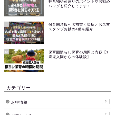
持ち物や荷造りのポイントやお勧め
バッグも紹介してます！
9
保育園洋服へ名前書く場所とお名前
スタンプお勧め4種を紹介！
10
保育園慣らし保育の期間と内容【1
歳児入園からの体験談】
カテゴリー
5
お得情報
2