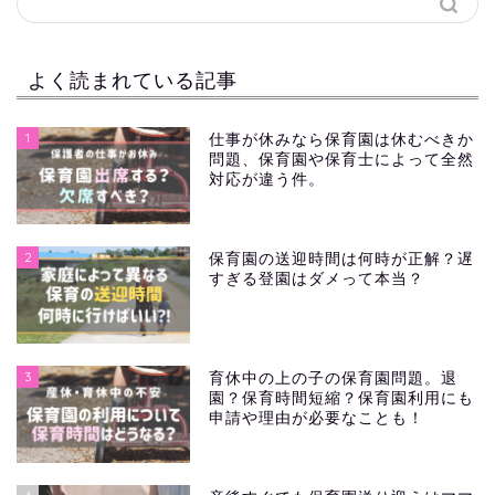
よく読まれている記事
1
仕事が休みなら保育園は休むべきか
問題、保育園や保育士によって全然
対応が違う件。
2
保育園の送迎時間は何時が正解？遅
すぎる登園はダメって本当？
3
育休中の上の子の保育園問題。退
園？保育時間短縮？保育園利用にも
申請や理由が必要なことも！