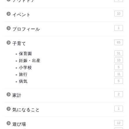
アウトドア
10
イベント
1
プロフィール
65
子育て
保育園
31
妊娠・出産
10
小学校
5
旅行
11
病気
5
2
家計
1
気になること
12
遊び場