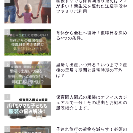
4
産後すぐでも保育園送り迎えはママ
が多い！新生児を連れた送迎手段や
ファミサポ利用
5
育休から会社へ復帰！復職日を決め
る4つの条件。
6
里帰り出産いつ帰る？いつまで？産
後の里帰り期間と帰宅時期の平均
は？
7
保育園入園式の服装はオフィスカジ
ュアルで十分！その理由とお勧めの
服装紹介します。
8
子連れ旅行の荷物を減らす！必須の