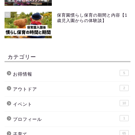
10
保育園慣らし保育の期間と内容【1
歳児入園からの体験談】
カテゴリー
5
お得情報
2
アウトドア
10
イベント
1
プロフィール
65
子育て