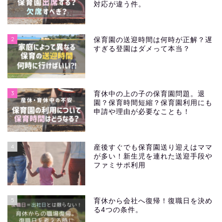
対応が違う件。
2
保育園の送迎時間は何時が正解？遅
すぎる登園はダメって本当？
3
育休中の上の子の保育園問題。退
園？保育時間短縮？保育園利用にも
申請や理由が必要なことも！
4
産後すぐでも保育園送り迎えはママ
が多い！新生児を連れた送迎手段や
ファミサポ利用
5
育休から会社へ復帰！復職日を決め
る4つの条件。