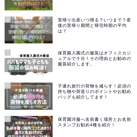
6
里帰り出産いつ帰る？いつまで？産
後の里帰り期間と帰宅時期の平均
は？
7
保育園入園式の服装はオフィスカジ
ュアルで十分！その理由とお勧めの
服装紹介します。
8
子連れ旅行の荷物を減らす！必須の
持ち物や荷造りのポイントやお勧め
バッグも紹介してます！
9
保育園洋服へ名前書く場所とお名前
スタンプお勧め4種を紹介！