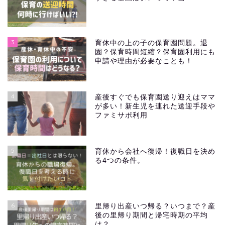
3
育休中の上の子の保育園問題。退
園？保育時間短縮？保育園利用にも
申請や理由が必要なことも！
4
産後すぐでも保育園送り迎えはママ
が多い！新生児を連れた送迎手段や
ファミサポ利用
5
育休から会社へ復帰！復職日を決め
る4つの条件。
6
里帰り出産いつ帰る？いつまで？産
後の里帰り期間と帰宅時期の平均
は？