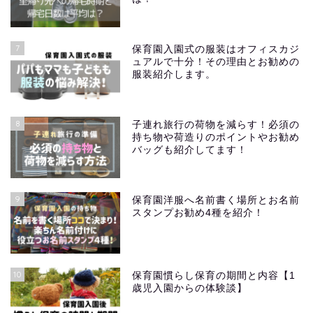
7
保育園入園式の服装はオフィスカジ
ュアルで十分！その理由とお勧めの
服装紹介します。
8
子連れ旅行の荷物を減らす！必須の
持ち物や荷造りのポイントやお勧め
バッグも紹介してます！
9
保育園洋服へ名前書く場所とお名前
スタンプお勧め4種を紹介！
10
保育園慣らし保育の期間と内容【1
歳児入園からの体験談】