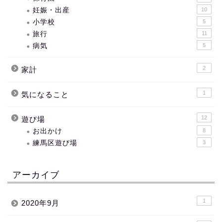
妊娠・出産
10
小学校
5
旅行
11
病気
5
2
家計
1
気になること
12
遊び場
お出かけ
8
練馬区遊び場
3
アーカイブ
1
2020年9月