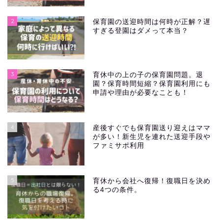
2
保育園の送迎時間は何時が正解？遅
すぎる登園はダメって本当？
3
育休中の上の子の保育園問題。退
園？保育時間短縮？保育園利用にも
申請や理由が必要なことも！
4
産後すぐでも保育園送り迎えはママ
が多い！新生児を連れた送迎手段や
ファミサポ利用
5
育休から会社へ復帰！復職日を決め
る4つの条件。