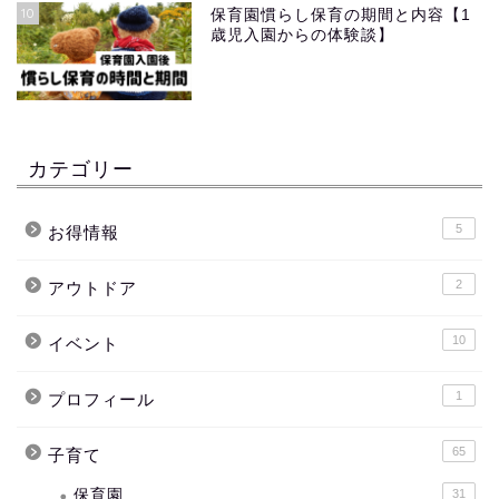
10
保育園慣らし保育の期間と内容【1
歳児入園からの体験談】
カテゴリー
5
お得情報
2
アウトドア
10
イベント
1
プロフィール
65
子育て
保育園
31