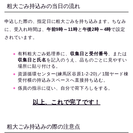
粗大ごみ持込みの当日の流れ
申込した際の、指定日に粗大ごみを持ち込みます。ちなみ
に、受入れ時間は、
午前9時～11時
と
午後2時～4時
で設定
されています。
有料粗大ごみ処理券に、
収集日と受付番号
、または
収集日と氏名
を記入のうえ、品ものごとに見やすい
場所に貼り付ける。
資源循環センター(練馬区谷原1-2-20)／1階ヤード棟
受付横の持込みスペースへ直接持ち込む。
係員の指示に従い、自分で荷下ろしをする。
以上、これで完了です！
粗大ごみ持込みの際の注意点