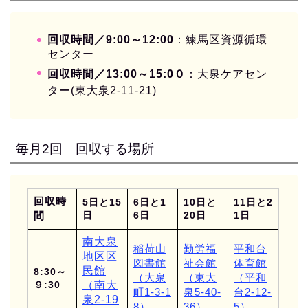
回収時間／9:00～12:00
：練馬区資源循環
センター
回収時間／13:00～15:0０
：
大泉
ケアセン
ター(東大泉2‐11‐21)
毎月2回 回収する場所
回収時
5日と15
6日と1
10日と
11日と2
間
日
6日
20日
1日
南大泉
稲荷山
勤労福
平和台
地区区
図書館
祉会館
体育館
民館
8:30～
（大泉
（東大
（平和
９:30
（南大
町1-3-1
泉5-40-
台2-12-
泉2-19
8）
36）
5）