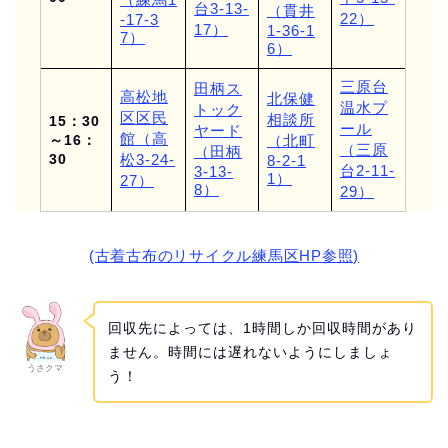
台3-13-
（貫井
22）
-17-3
17）
1-36-1
7）
6）
三原台
田柄ス
高松地
北保健
温水プ
トック
区区民
相談所
15：30
ール
ヤード
館（高
～16：
（北町
（三原
（田柄
30
松3-24-
8-2-1
台2-11-
3-13-
1）
27）
8）
29）
(古着古布のリサイクル練馬区HP参照)
回収先によっては、1時間しか回収時間があり
ません。時間には遅れないようにしましょ
うさクマ
う！