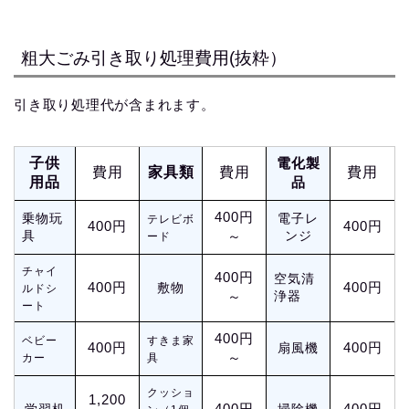
粗大ごみ引き取り処理費用(抜粋）
引き取り処理代が含まれます。
子供
電化製
費用
家具類
費用
費用
用品
品
400円
乗物玩
電子レ
テレビボ
400円
400円
具
～
ンジ
ード
チャイ
400円
空気清
400円
400円
敷物
ルドシ
～
浄器
ート
400円
ベビー
すきま家
400円
400円
扇風機
～
カー
具
クッショ
1,200
400円
400円