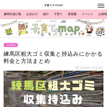
子育てママMAP
練馬区遊び場
お出かけ
旅行
子育て
保育園
イベント
お得情
お得情報
練馬区粗大ゴミ収集と持込みにかかる
料金と方法まとめ
2018年12月4日