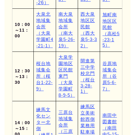
-26）
大泉北
南大泉
西大泉
旭町南
地域集
地域集
地区区
地区区
10：00
会所
会所
民館
民館
～11：
（大泉
（南大
（西大
（高松5
00
学園町4
泉5-26-
泉5-3-3
-23-1
5）
-21-1）
19）
2）
大泉学
開進第
桜台地
園地区
谷原地
三中学
域集会
区民館
域集会
12：30
校北門
所（桜
東門
所（谷
～13：
（桜台
30
台1-22-
（大泉
原5-6-
3-28-
9）
学園町
7）
1）
8-9-5）
練馬区
練馬文
三原台
立美術
南田中
化セン
地域集
館西側
図書館
ター北
14：00
会所
業務用
（南田
～15：
側
（三原
駐車場
00
中5-15-
（練馬1