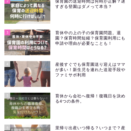
2
保育園の送迎時間は何時が正解？遅
すぎる登園はダメって本当？
3
育休中の上の子の保育園問題。退
園？保育時間短縮？保育園利用にも
申請や理由が必要なことも！
4
産後すぐでも保育園送り迎えはママ
が多い！新生児を連れた送迎手段や
ファミサポ利用
5
育休から会社へ復帰！復職日を決め
る4つの条件。
6
里帰り出産いつ帰る？いつまで？産