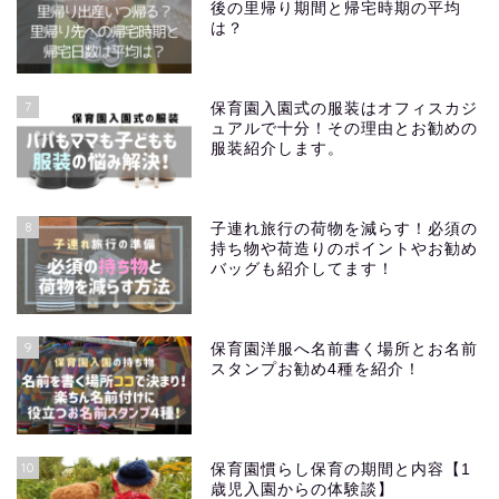
後の里帰り期間と帰宅時期の平均
は？
7
保育園入園式の服装はオフィスカジ
ュアルで十分！その理由とお勧めの
服装紹介します。
8
子連れ旅行の荷物を減らす！必須の
持ち物や荷造りのポイントやお勧め
バッグも紹介してます！
9
保育園洋服へ名前書く場所とお名前
スタンプお勧め4種を紹介！
10
保育園慣らし保育の期間と内容【1
歳児入園からの体験談】