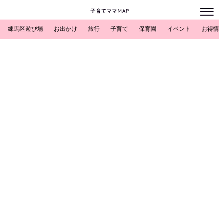
子育てママMAP
練馬区遊び場
お出かけ
旅行
子育て
保育園
イベント
お得情