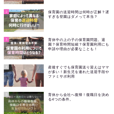
2
保育園の送迎時間は何時が正解？遅
すぎる登園はダメって本当？
3
育休中の上の子の保育園問題。退
園？保育時間短縮？保育園利用にも
申請や理由が必要なことも！
4
産後すぐでも保育園送り迎えはママ
が多い！新生児を連れた送迎手段や
ファミサポ利用
5
育休から会社へ復帰！復職日を決め
る4つの条件。