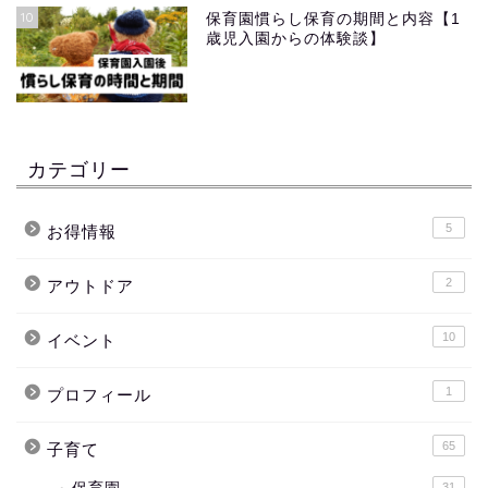
10
保育園慣らし保育の期間と内容【1
歳児入園からの体験談】
カテゴリー
5
お得情報
2
アウトドア
10
イベント
1
プロフィール
65
子育て
31