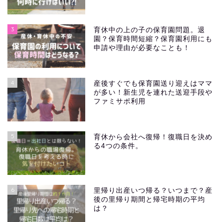
3
育休中の上の子の保育園問題。退
園？保育時間短縮？保育園利用にも
申請や理由が必要なことも！
4
産後すぐでも保育園送り迎えはママ
が多い！新生児を連れた送迎手段や
ファミサポ利用
5
育休から会社へ復帰！復職日を決め
る4つの条件。
6
里帰り出産いつ帰る？いつまで？産
後の里帰り期間と帰宅時期の平均
は？