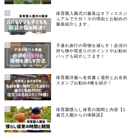
7
保育園入園式の服装はオフィスカジ
ュアルで十分！その理由とお勧めの
服装紹介します。
8
子連れ旅行の荷物を減らす！必須の
持ち物や荷造りのポイントやお勧め
バッグも紹介してます！
9
保育園洋服へ名前書く場所とお名前
スタンプお勧め4種を紹介！
10
保育園慣らし保育の期間と内容【1
歳児入園からの体験談】