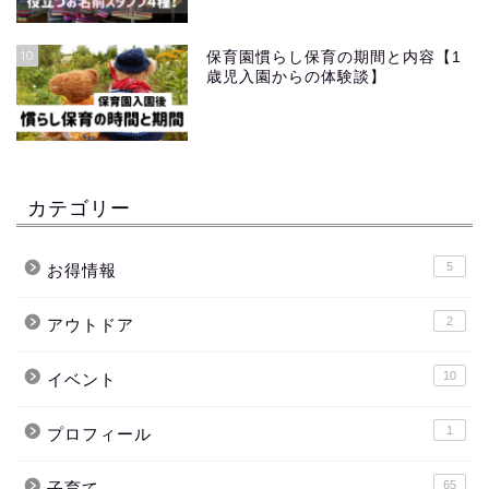
10
保育園慣らし保育の期間と内容【1
歳児入園からの体験談】
カテゴリー
5
お得情報
2
アウトドア
10
イベント
1
プロフィール
65
子育て