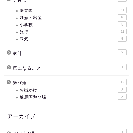
保育園
31
妊娠・出産
10
小学校
5
旅行
11
病気
5
2
家計
1
気になること
12
遊び場
お出かけ
8
練馬区遊び場
3
アーカイブ
1