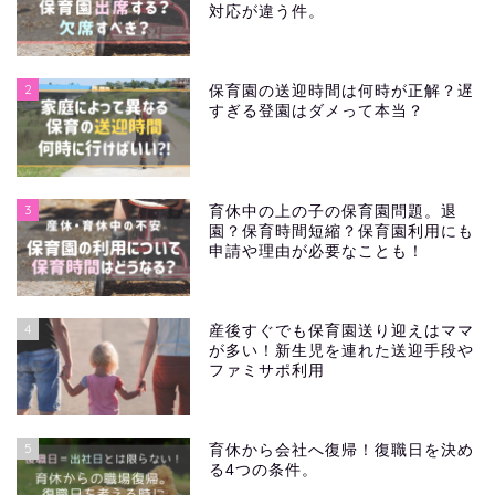
対応が違う件。
2
保育園の送迎時間は何時が正解？遅
すぎる登園はダメって本当？
3
育休中の上の子の保育園問題。退
園？保育時間短縮？保育園利用にも
申請や理由が必要なことも！
4
産後すぐでも保育園送り迎えはママ
が多い！新生児を連れた送迎手段や
ファミサポ利用
5
育休から会社へ復帰！復職日を決め
る4つの条件。