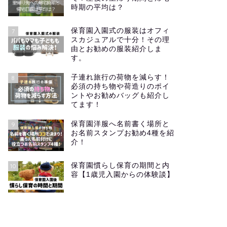
時期の平均は？
保育園入園式の服装はオフィ
7
スカジュアルで十分！その理
由とお勧めの服装紹介しま
す。
子連れ旅行の荷物を減らす！
8
必須の持ち物や荷造りのポイ
ントやお勧めバッグも紹介し
てます！
保育園洋服へ名前書く場所と
9
お名前スタンプお勧め4種を紹
介！
保育園慣らし保育の期間と内
10
容【1歳児入園からの体験談】