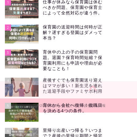
仕事が休みなら保育園は休む
1
べきか問題、保育園や保育士
によって全然対応が違う件。
保育園の送迎時間は何時が正
2
解？遅すぎる登園はダメって
本当？
育休中の上の子の保育園問
3
題。退園？保育時間短縮？保
育園利用にも申請や理由が必
要なことも！
産後すぐでも保育園送り迎え
4
はママが多い！新生児を連れ
た送迎手段やファミサポ利用
育休から会社へ復帰！復職日
5
2018–2026 子育てママのお役立ち情報
を決める4つの条件。
里帰り出産いつ帰る？いつま
6
で？産後の里帰り期間と帰宅