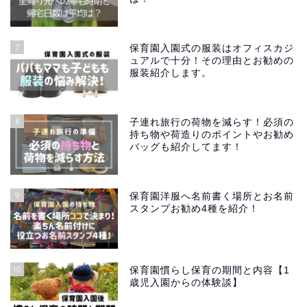
7
保育園入園式の服装はオフィスカジ
ュアルで十分！その理由とお勧めの
服装紹介します。
8
子連れ旅行の荷物を減らす！必須の
持ち物や荷造りのポイントやお勧め
バッグも紹介してます！
9
保育園洋服へ名前書く場所とお名前
スタンプお勧め4種を紹介！
10
保育園慣らし保育の期間と内容【1
歳児入園からの体験談】