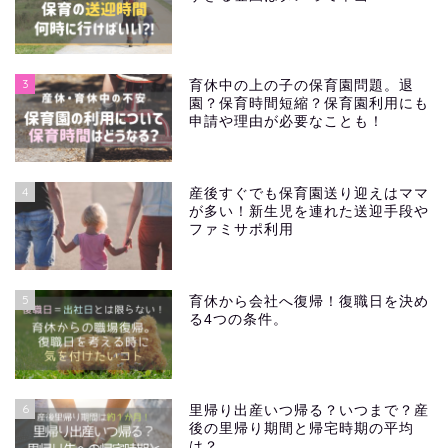
3
育休中の上の子の保育園問題。退
園？保育時間短縮？保育園利用にも
申請や理由が必要なことも！
4
産後すぐでも保育園送り迎えはママ
が多い！新生児を連れた送迎手段や
ファミサポ利用
5
育休から会社へ復帰！復職日を決め
る4つの条件。
6
里帰り出産いつ帰る？いつまで？産
後の里帰り期間と帰宅時期の平均
は？