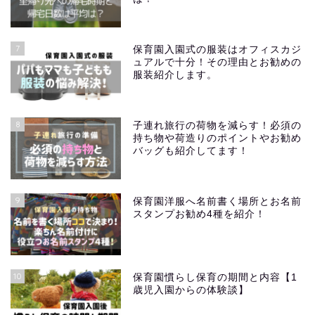
7
保育園入園式の服装はオフィスカジ
ュアルで十分！その理由とお勧めの
服装紹介します。
8
子連れ旅行の荷物を減らす！必須の
持ち物や荷造りのポイントやお勧め
バッグも紹介してます！
9
保育園洋服へ名前書く場所とお名前
スタンプお勧め4種を紹介！
10
保育園慣らし保育の期間と内容【1
歳児入園からの体験談】