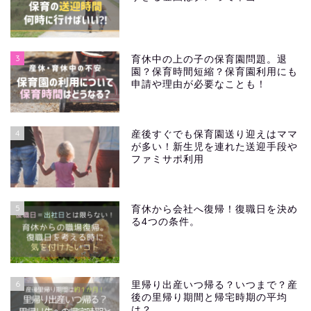
3
育休中の上の子の保育園問題。退
園？保育時間短縮？保育園利用にも
申請や理由が必要なことも！
4
産後すぐでも保育園送り迎えはママ
が多い！新生児を連れた送迎手段や
ファミサポ利用
5
育休から会社へ復帰！復職日を決め
る4つの条件。
6
里帰り出産いつ帰る？いつまで？産
後の里帰り期間と帰宅時期の平均
は？