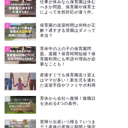
仕事が休みなら保育園は休む
1
べきか問題、保育園や保育士
によって全然対応が違う件。
保育園の送迎時間は何時が正
2
解？遅すぎる登園はダメって
本当？
育休中の上の子の保育園問
3
題。退園？保育時間短縮？保
育園利用にも申請や理由が必
要なことも！
産後すぐでも保育園送り迎え
4
はママが多い！新生児を連れ
た送迎手段やファミサポ利用
育休から会社へ復帰！復職日
5
を決める4つの条件。
里帰り出産いつ帰る？いつま
6
で？産後の里帰り期間と帰宅