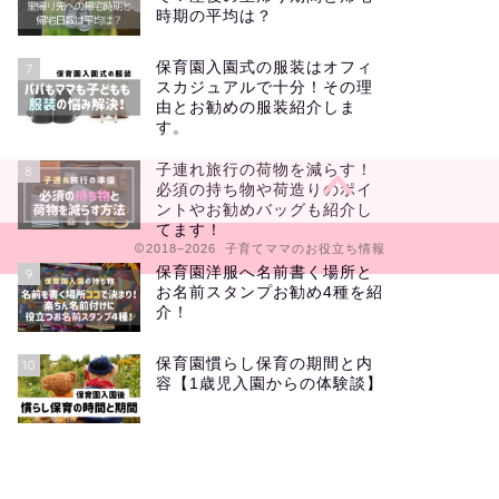
時期の平均は？
保育園入園式の服装はオフィ
7
スカジュアルで十分！その理
由とお勧めの服装紹介しま
す。
子連れ旅行の荷物を減らす！
8
必須の持ち物や荷造りのポイ
ントやお勧めバッグも紹介し
てます！
2018–2026 子育てママのお役立ち情報
保育園洋服へ名前書く場所と
9
お名前スタンプお勧め4種を紹
介！
保育園慣らし保育の期間と内
10
容【1歳児入園からの体験談】