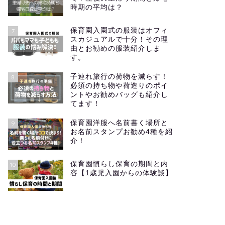
時期の平均は？
保育園入園式の服装はオフィ
7
スカジュアルで十分！その理
由とお勧めの服装紹介しま
す。
子連れ旅行の荷物を減らす！
8
必須の持ち物や荷造りのポイ
ントやお勧めバッグも紹介し
てます！
保育園洋服へ名前書く場所と
9
お名前スタンプお勧め4種を紹
介！
保育園慣らし保育の期間と内
10
容【1歳児入園からの体験談】