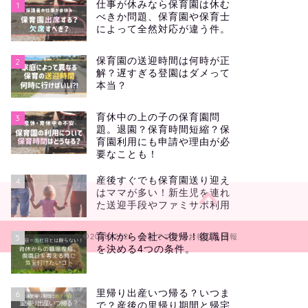
仕事が休みなら保育園は休む
1
べきか問題、保育園や保育士
によって全然対応が違う件。
保育園の送迎時間は何時が正
2
解？遅すぎる登園はダメって
本当？
育休中の上の子の保育園問
3
題。退園？保育時間短縮？保
育園利用にも申請や理由が必
要なことも！
産後すぐでも保育園送り迎え
4
はママが多い！新生児を連れ
た送迎手段やファミサポ利用
育休から会社へ復帰！復職日
5
2018–2026 子育てママのお役立ち情報
を決める4つの条件。
里帰り出産いつ帰る？いつま
6
で？産後の里帰り期間と帰宅