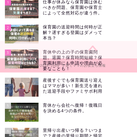
仕事が休みなら保育園は休む
1
べきか問題、保育園や保育士
によって全然対応が違う件。
保育園の送迎時間は何時が正
2
解？遅すぎる登園はダメって
本当？
育休中の上の子の保育園問
3
題。退園？保育時間短縮？保
育園利用にも申請や理由が必
2018–2026 子育てママのお役立ち情報
要なことも！
産後すぐでも保育園送り迎え
4
はママが多い！新生児を連れ
た送迎手段やファミサポ利用
育休から会社へ復帰！復職日
5
を決める4つの条件。
里帰り出産いつ帰る？いつま
6
で？産後の里帰り期間と帰宅