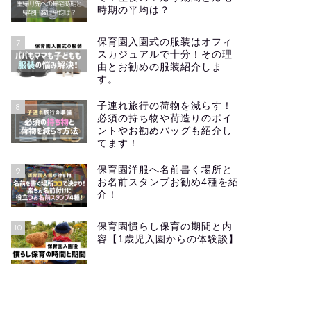
時期の平均は？
保育園入園式の服装はオフィ
7
スカジュアルで十分！その理
由とお勧めの服装紹介しま
す。
子連れ旅行の荷物を減らす！
8
必須の持ち物や荷造りのポイ
ントやお勧めバッグも紹介し
てます！
保育園洋服へ名前書く場所と
9
お名前スタンプお勧め4種を紹
介！
保育園慣らし保育の期間と内
10
容【1歳児入園からの体験談】