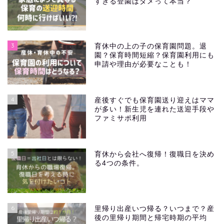
すぎる登園はダメって本当？
3
育休中の上の子の保育園問題。退
園？保育時間短縮？保育園利用にも
申請や理由が必要なことも！
4
産後すぐでも保育園送り迎えはママ
が多い！新生児を連れた送迎手段や
ファミサポ利用
5
育休から会社へ復帰！復職日を決め
る4つの条件。
6
里帰り出産いつ帰る？いつまで？産
後の里帰り期間と帰宅時期の平均