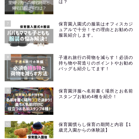
は？
7
保育園入園式の服装はオフィスカジ
ュアルで十分！その理由とお勧めの
服装紹介します。
8
子連れ旅行の荷物を減らす！必須の
持ち物や荷造りのポイントやお勧め
バッグも紹介してます！
9
保育園洋服へ名前書く場所とお名前
スタンプお勧め4種を紹介！
10
保育園慣らし保育の期間と内容【1
歳児入園からの体験談】