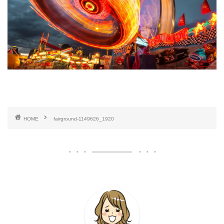
HOME
fairground-1149626_1920