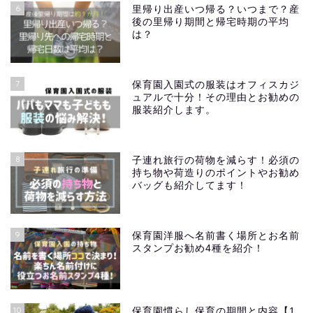
6
里帰り出産いつ帰る？いつまで？産
後の里帰り期間と帰宅時期の平均
は？
7
保育園入園式の服装はオフィスカジ
ュアルで十分！その理由とお勧めの
服装紹介します。
8
子連れ旅行の荷物を減らす！必須の
持ち物や荷造りのポイントやお勧め
バッグも紹介してます！
9
保育園洋服へ名前書く場所とお名前
スタンプお勧め4種を紹介！
10
保育園慣らし保育の期間と内容【1