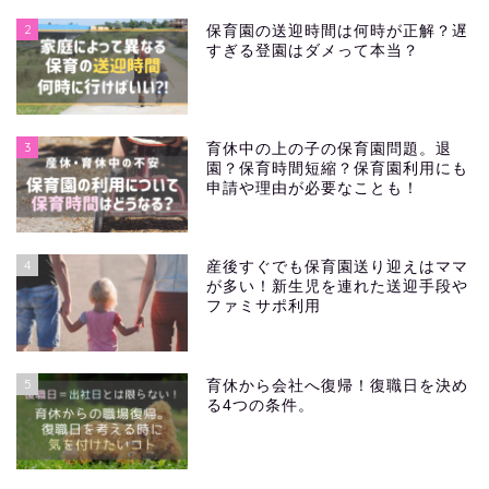
2
保育園の送迎時間は何時が正解？遅
すぎる登園はダメって本当？
3
育休中の上の子の保育園問題。退
園？保育時間短縮？保育園利用にも
申請や理由が必要なことも！
4
産後すぐでも保育園送り迎えはママ
が多い！新生児を連れた送迎手段や
ファミサポ利用
5
育休から会社へ復帰！復職日を決め
る4つの条件。