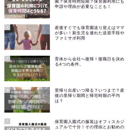
園？保育時間短縮？保育園利用にも
申請や理由が必要なことも！
4
産後すぐでも保育園送り迎えはママ
が多い！新生児を連れた送迎手段や
ファミサポ利用
5
育休から会社へ復帰！復職日を決め
る4つの条件。
6
里帰り出産いつ帰る？いつまで？産
後の里帰り期間と帰宅時期の平均
は？
7
保育園入園式の服装はオフィスカジ
ュアルで十分！その理由とお勧めの