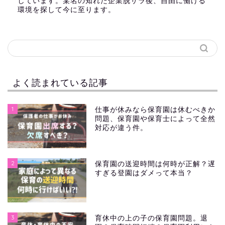
しています。某名の知れた企業脱サラ後、自由に働ける
環境を探して今に至ります。
よく読まれている記事
1
仕事が休みなら保育園は休むべきか
問題、保育園や保育士によって全然
対応が違う件。
2
保育園の送迎時間は何時が正解？遅
すぎる登園はダメって本当？
3
育休中の上の子の保育園問題。退