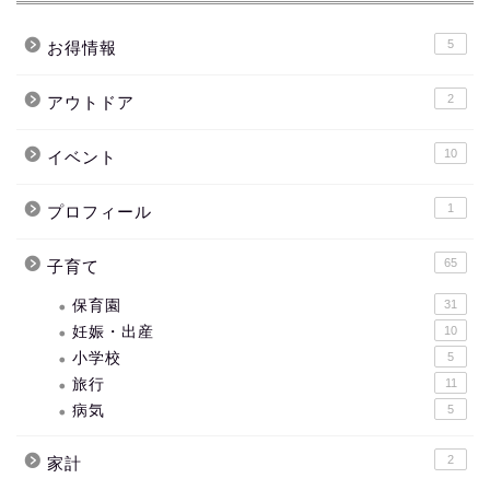
5
お得情報
2
アウトドア
10
イベント
1
プロフィール
65
子育て
保育園
31
妊娠・出産
10
小学校
5
旅行
11
病気
5
2
家計