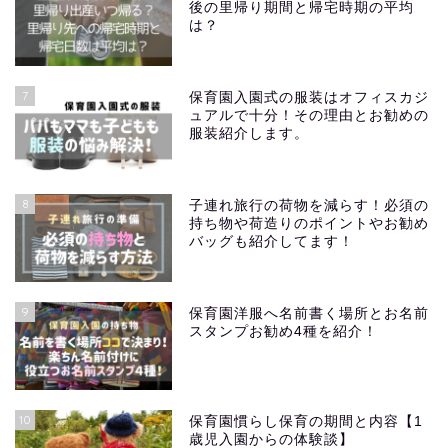
後の里帰り期間と帰宅時期の平均
は？
7
保育園入園式の服装はオフィスカジ
ュアルで十分！その理由とお勧めの
服装紹介します。
8
子連れ旅行の荷物を減らす！必須の
持ち物や荷造りのポイントやお勧め
バッグも紹介してます！
9
保育園洋服へ名前書く場所とお名前
スタンプお勧め4種を紹介！
10
保育園慣らし保育の期間と内容【1
歳児入園からの体験談】