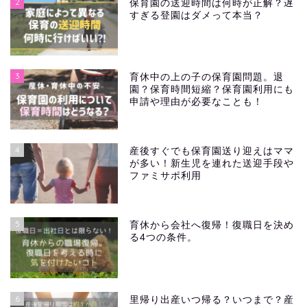
2
保育園の送迎時間は何時が正解？遅
すぎる登園はダメって本当？
3
育休中の上の子の保育園問題。退
園？保育時間短縮？保育園利用にも
申請や理由が必要なことも！
4
産後すぐでも保育園送り迎えはママ
が多い！新生児を連れた送迎手段や
ファミサポ利用
5
育休から会社へ復帰！復職日を決め
る4つの条件。
6
里帰り出産いつ帰る？いつまで？産