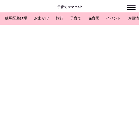
子育てママMAP
練馬区遊び場
お出かけ
旅行
子育て
保育園
イベント
お得情