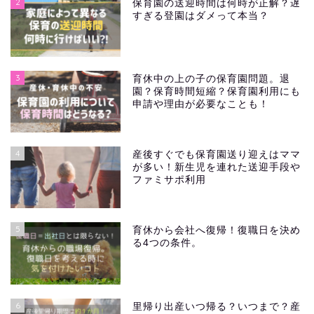
2
保育園の送迎時間は何時が正解？遅
すぎる登園はダメって本当？
3
育休中の上の子の保育園問題。退
園？保育時間短縮？保育園利用にも
申請や理由が必要なことも！
4
産後すぐでも保育園送り迎えはママ
が多い！新生児を連れた送迎手段や
ファミサポ利用
5
育休から会社へ復帰！復職日を決め
る4つの条件。
6
里帰り出産いつ帰る？いつまで？産