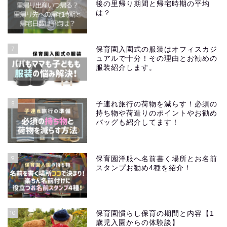
後の里帰り期間と帰宅時期の平均
は？
7
保育園入園式の服装はオフィスカジ
ュアルで十分！その理由とお勧めの
服装紹介します。
8
子連れ旅行の荷物を減らす！必須の
持ち物や荷造りのポイントやお勧め
バッグも紹介してます！
9
保育園洋服へ名前書く場所とお名前
スタンプお勧め4種を紹介！
10
保育園慣らし保育の期間と内容【1
歳児入園からの体験談】