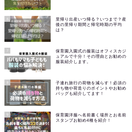
6
里帰り出産いつ帰る？いつまで？産
後の里帰り期間と帰宅時期の平均
は？
7
保育園入園式の服装はオフィスカジ
ュアルで十分！その理由とお勧めの
服装紹介します。
8
子連れ旅行の荷物を減らす！必須の
持ち物や荷造りのポイントやお勧め
バッグも紹介してます！
9
保育園洋服へ名前書く場所とお名前
スタンプお勧め4種を紹介！