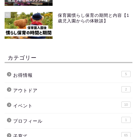
10
保育園慣らし保育の期間と内容【1
歳児入園からの体験談】
カテゴリー
5
お得情報
2
アウトドア
10
イベント
1
プロフィール
65
子育て