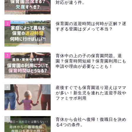
対応が違う件。
2
保育園の送迎時間は何時が正解？遅
すぎる登園はダメって本当？
3
育休中の上の子の保育園問題。退
園？保育時間短縮？保育園利用にも
申請や理由が必要なことも！
4
産後すぐでも保育園送り迎えはママ
が多い！新生児を連れた送迎手段や
ファミサポ利用
5
育休から会社へ復帰！復職日を決め
る4つの条件。