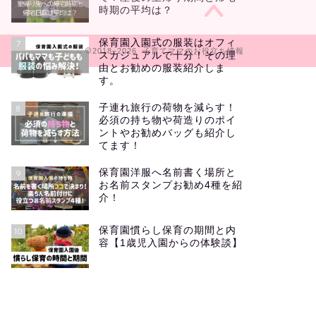
時期の平均は？
保育園入園式の服装はオフィ
7
2018–2026 子育てママのお役立ち情報
スカジュアルで十分！その理
由とお勧めの服装紹介しま
す。
子連れ旅行の荷物を減らす！
8
必須の持ち物や荷造りのポイ
ントやお勧めバッグも紹介し
てます！
保育園洋服へ名前書く場所と
9
お名前スタンプお勧め4種を紹
介！
保育園慣らし保育の期間と内
10
容【1歳児入園からの体験談】