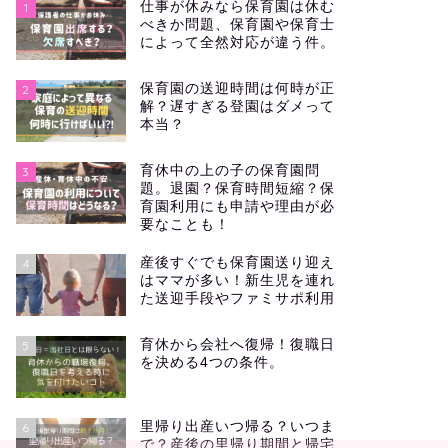
仕事が休みなら保育園は休む
1
べきか問題、保育園や保育士
によって全然対応が違う件。
保育園の送迎時間は何時が正
2
解？遅すぎる登園はダメって
本当？
育休中の上の子の保育園問
3
題。退園？保育時間短縮？保
育園利用にも申請や理由が必
要なことも！
産後すぐでも保育園送り迎え
4
はママが多い！新生児を連れ
た送迎手段やファミサポ利用
育休から会社へ復帰！復職日
5
を決める4つの条件。
里帰り出産いつ帰る？いつま
6
で？産後の里帰り期間と帰宅