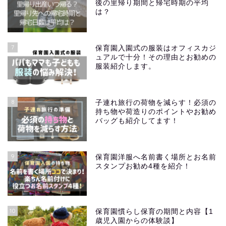
後の里帰り期間と帰宅時期の平均
は？
7
保育園入園式の服装はオフィスカジ
ュアルで十分！その理由とお勧めの
服装紹介します。
8
子連れ旅行の荷物を減らす！必須の
持ち物や荷造りのポイントやお勧め
バッグも紹介してます！
9
保育園洋服へ名前書く場所とお名前
スタンプお勧め4種を紹介！
10
保育園慣らし保育の期間と内容【1
歳児入園からの体験談】