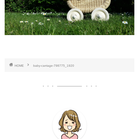
HOME
baby-carriage-798775_1920