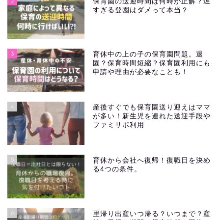
2
保育園の送迎時間は何時が正解？遅
すぎる登園はダメって本当？
3
育休中の上の子の保育園問題。退
園？保育時間短縮？保育園利用にも
申請や理由が必要なことも！
4
産後すぐでも保育園送り迎えはママ
が多い！新生児を連れた送迎手段や
ファミサポ利用
5
育休から会社へ復帰！復職日を決め
る4つの条件。
6
里帰り出産いつ帰る？いつまで？産