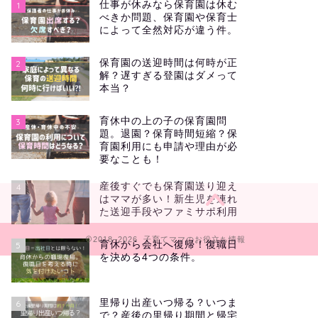
仕事が休みなら保育園は休む
1
べきか問題、保育園や保育士
によって全然対応が違う件。
保育園の送迎時間は何時が正
2
解？遅すぎる登園はダメって
本当？
育休中の上の子の保育園問
3
題。退園？保育時間短縮？保
育園利用にも申請や理由が必
要なことも！
産後すぐでも保育園送り迎え
4
はママが多い！新生児を連れ
た送迎手段やファミサポ利用
2018–2026 子育てママのお役立ち情報
育休から会社へ復帰！復職日
5
を決める4つの条件。
里帰り出産いつ帰る？いつま
6
で？産後の里帰り期間と帰宅