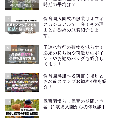
時期の平均は？
保育園入園式の服装はオフィ
7
スカジュアルで十分！その理
由とお勧めの服装紹介しま
す。
子連れ旅行の荷物を減らす！
8
必須の持ち物や荷造りのポイ
ントやお勧めバッグも紹介し
てます！
保育園洋服へ名前書く場所と
9
お名前スタンプお勧め4種を紹
介！
保育園慣らし保育の期間と内
10
容【1歳児入園からの体験談】