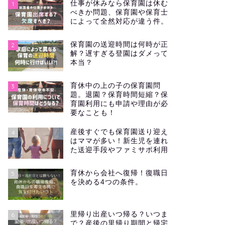
仕事が休みなら保育園は休む
1
べきか問題、保育園や保育士
によって全然対応が違う件。
保育園の送迎時間は何時が正
2
解？遅すぎる登園はダメって
本当？
育休中の上の子の保育園問
3
題。退園？保育時間短縮？保
育園利用にも申請や理由が必
要なことも！
産後すぐでも保育園送り迎え
4
はママが多い！新生児を連れ
た送迎手段やファミサポ利用
育休から会社へ復帰！復職日
5
を決める4つの条件。
里帰り出産いつ帰る？いつま
6
で？産後の里帰り期間と帰宅