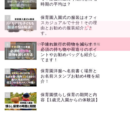
時期の平均は？
保育園入園式の服装はオフィ
7
スカジュアルで十分！その理
由とお勧めの服装紹介しま
す。
子連れ旅行の荷物を減らす！
8
2018–2026 子育てママのお役立ち情報
必須の持ち物や荷造りのポイ
ントやお勧めバッグも紹介し
てます！
保育園洋服へ名前書く場所と
9
お名前スタンプお勧め4種を紹
介！
保育園慣らし保育の期間と内
10
容【1歳児入園からの体験談】